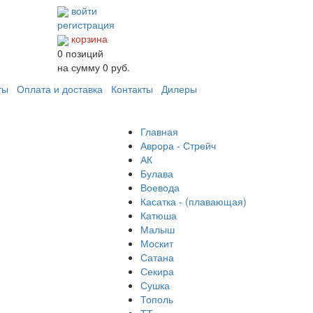
войти
регистрация
корзина
0
позиций
на сумму
0 руб.
ты
Оплата и доставка
Контакты
Дилеры
Главная
Аврора - Стрейч
АК
Булава
Воевода
Касатка - (плавающая)
Катюша
Малыш
Москит
Сатана
Секира
Сушка
Тополь